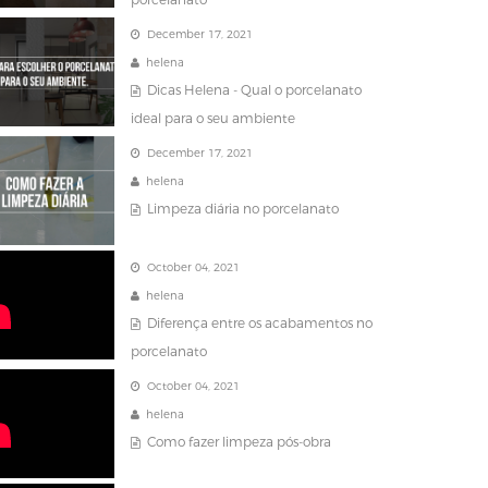
porcelanato
December 17, 2021
helena
Dicas Helena - Qual o porcelanato
ideal para o seu ambiente
December 17, 2021
helena
Limpeza diária no porcelanato
October 04, 2021
helena
Diferença entre os acabamentos no
porcelanato
October 04, 2021
helena
Como fazer limpeza pós-obra