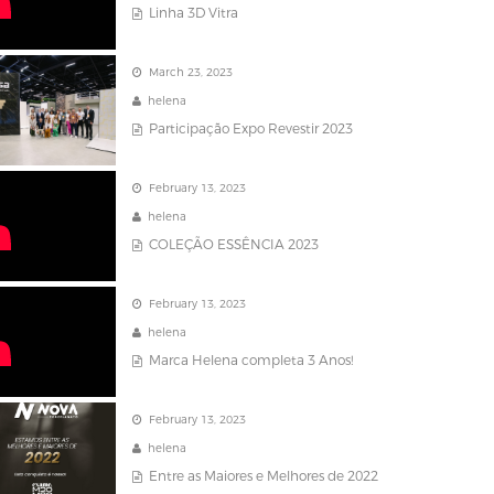
Linha 3D Vitra
March 23, 2023
helena
Participação Expo Revestir 2023
February 13, 2023
helena
COLEÇÃO ESSÊNCIA 2023
February 13, 2023
helena
Marca Helena completa 3 Anos!
February 13, 2023
helena
Entre as Maiores e Melhores de 2022