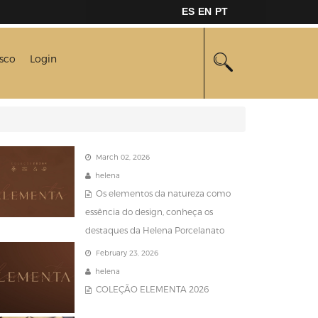
ES
EN
PT
sco
Login
March 02, 2026
helena
Os elementos da natureza como
essência do design, conheça os
destaques da Helena Porcelanato
February 23, 2026
helena
COLEÇÃO ELEMENTA 2026