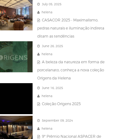
July 05, 2025
helena
CASACOR 2025 - Maximalismo,
pedras naturais e iluminação indireta
ditam as tendências
June 26, 2025
helena
A beleza da natureza em forma de
porcelanato, conheça a nova coleção
Origens da Helena
June 16, 2025
helena
Coleção Origens 2025
September 09, 2024
helena
9º Prêmio Nacional ASPACER de