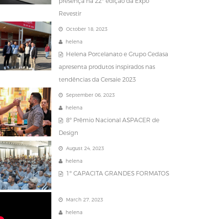
presença na 22ª edição da Expo
Revestir
October 18, 2023
helena
Helena Porcelanato e Grupo Cedasa
apresenta produtos inspirados nas
tendências da Cersaie 2023
September 06, 2023
helena
8º Prêmio Nacional ASPACER de
Design
August 24, 2023
helena
1º CAPACITA GRANDES FORMATOS
March 27, 2023
helena