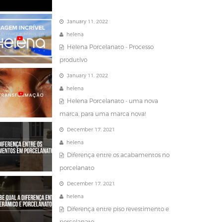
January 11, 2022
helena
Helena Porcelanato - Processo
produtivo
January 11, 2022
helena
Helena Porcelanato - uma nova
marca, para uma marca nova!
December 17, 2021
helena
Diferença entre os acabamentos no
porcelanato
December 17, 2021
helena
Diferença entre piso revestimento e