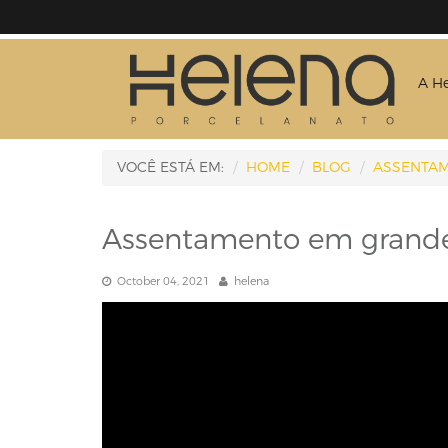
A H
VOCÊ ESTÁ EM:
HOME
BLOG
ASSENTAM
Assentamento em grande
October 04, 2021
helena