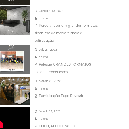
October 18, 2022
helena
Porcelanatos em grandes formatos,
sinônimo de modernidade e
sofisticação
July 27, 2022
helena
Palestra GRANDES FORMATOS
Helena Porcelanato
March 25, 2022
helena
Participação Expo Revestir
March 21, 2022
helena
COLEÇÃO FLOR&SER