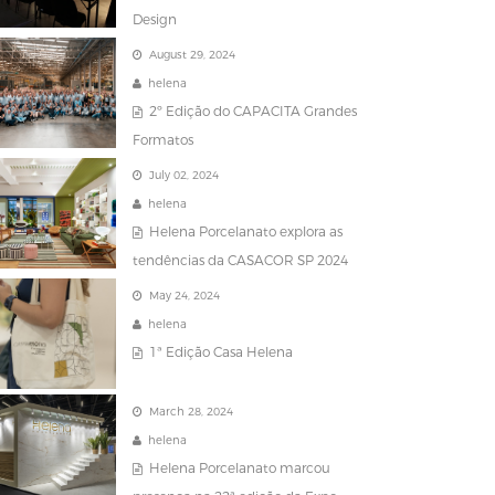
Design
August 29, 2024
helena
2º Edição do CAPACITA Grandes
Formatos
July 02, 2024
helena
Helena Porcelanato explora as
tendências da CASACOR SP 2024
May 24, 2024
helena
1ª Edição Casa Helena
March 28, 2024
helena
Helena Porcelanato marcou