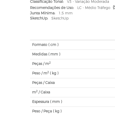
Classificação Tonal:
V3 - Variação Moderada
Recomendações de Uso:
LC - Médio Tráfego
Junta Mínima:
1,5 mm
SketchUp:
SketchUp
Formato ( cm )
Medidas ( mm )
2
Peças / m
2
Peso / m
( kg )
Peças / Caixa
2
m
/ Caixa
Espessura ( mm )
Peso / Peça ( kg )