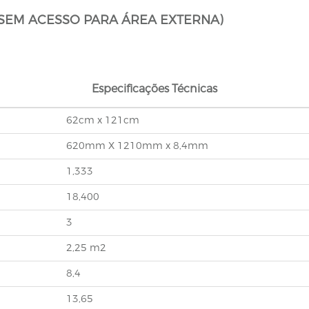
(SEM ACESSO PARA ÁREA EXTERNA)
Especificações Técnicas
62cm x 121cm
620mm X 1210mm x 8,4mm
1,333
18,400
3
2,25 m2
8,4
13,65