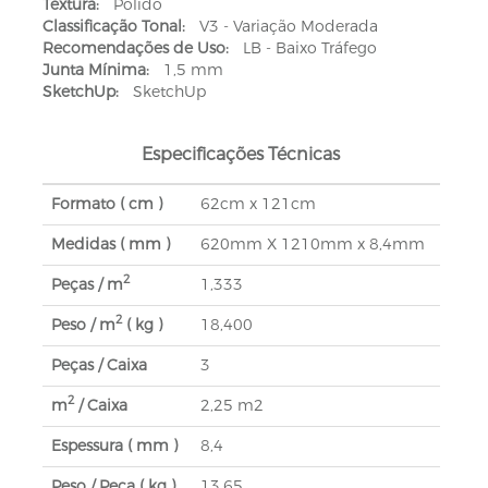
Textura:
Polido
Classificação Tonal:
V3 - Variação Moderada
Recomendações de Uso:
LB - Baixo Tráfego
Junta Mínima:
1,5 mm
SketchUp:
SketchUp
Especificações Técnicas
Formato ( cm )
62cm x 121cm
Medidas ( mm )
620mm X 1210mm x 8,4mm
2
Peças / m
1,333
2
Peso / m
( kg )
18,400
Peças / Caixa
3
2
m
/ Caixa
2,25 m2
Espessura ( mm )
8,4
Peso / Peça ( kg )
13,65