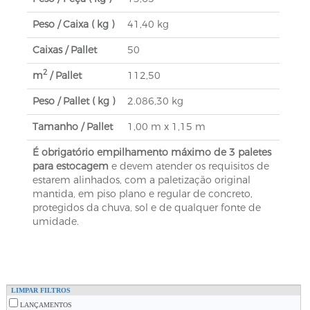
Peso / Caixa ( kg )
41,40 kg
Caixas / Pallet
50
2
m
/ Pallet
112,50
Peso / Pallet ( kg )
2.086,30 kg
Tamanho / Pallet
1,00 m x 1,15 m
É obrigatório empilhamento máximo de 3 paletes
para estocagem
e devem atender os requisitos de
estarem alinhados, com a paletização original
mantida, em piso plano e regular de concreto,
protegidos da chuva, sol e de qualquer fonte de
umidade.
LIMPAR FILTROS
LANÇAMENTOS