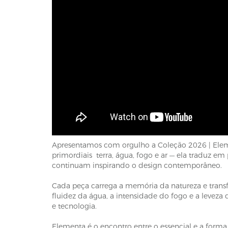
Apresentamos com orgulho a Coleção 2026 | Eleme
primordiais terra, água, fogo e ar — ela traduz 
continuam inspirando o design contemporâneo.
Cada peça carrega a memória da natureza e transfo
fluidez da água, a intensidade do fogo e a leveza
e tecnologia.
Elementa é o encontro entre o essencial e a forma