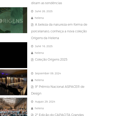
ditam as tendências
June 26, 2025
helena
A beleza da natureza em forma de
porcelanato, conheça a nova coleção
Origens da Helena
June 16, 2025
helena
Coleção Origens 2025
September 09, 2024
helena
9º Prêmio Nacional ASPACER de
Design
August 29, 2024
helena
2º Edição do CAPACITA Grandes