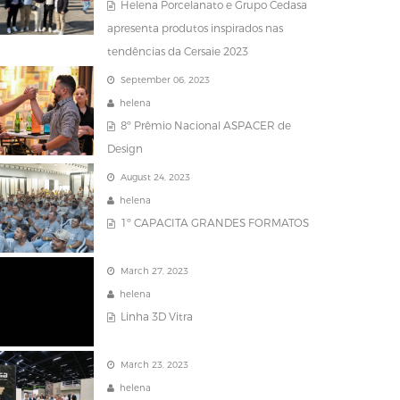
Helena Porcelanato e Grupo Cedasa
apresenta produtos inspirados nas
tendências da Cersaie 2023
September 06, 2023
helena
8º Prêmio Nacional ASPACER de
Design
August 24, 2023
helena
1º CAPACITA GRANDES FORMATOS
March 27, 2023
helena
Linha 3D Vitra
March 23, 2023
helena