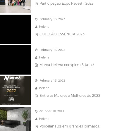
Participação Expo Revestir 2023
February 13, 2023
helena
COLEÇÃO ESSÊNCIA 2023
February 13, 2023
helena
Marca Helena completa 3 Anos!
February 13, 2023
helena
Entre as Maiores e Melhores de 2022
October 18, 2022
helena
Porcelanatos em grandes formatos,