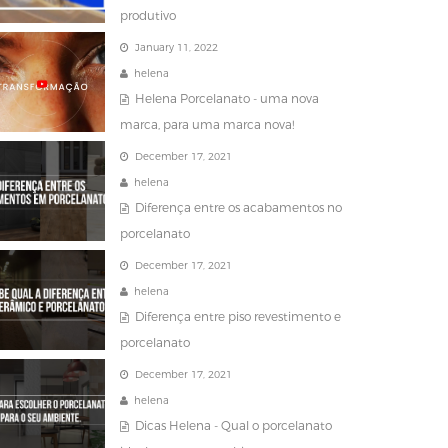
produtivo
January 11, 2022
helena
Helena Porcelanato - uma nova
marca, para uma marca nova!
December 17, 2021
helena
Diferença entre os acabamentos no
porcelanato
December 17, 2021
helena
Diferença entre piso revestimento e
porcelanato
December 17, 2021
helena
Dicas Helena - Qual o porcelanato