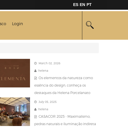
ES
EN
PT
sco
Login
March 02, 2026
helena
Os elementos da natureza como
essência do design, conheça os
destaques da Helena Porcelanato
July 05, 2025
helena
CASACOR 2025 - Maximalismo,
pedras naturais e iluminação indireta