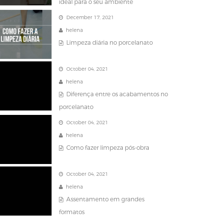
ideal para o seu ambiente
December 17, 2021
helena
Limpeza diária no porcelanato
October 04, 2021
helena
Diferença entre os acabamentos no
porcelanato
October 04, 2021
helena
Como fazer limpeza pós-obra
October 04, 2021
helena
Assentamento em grandes
formatos