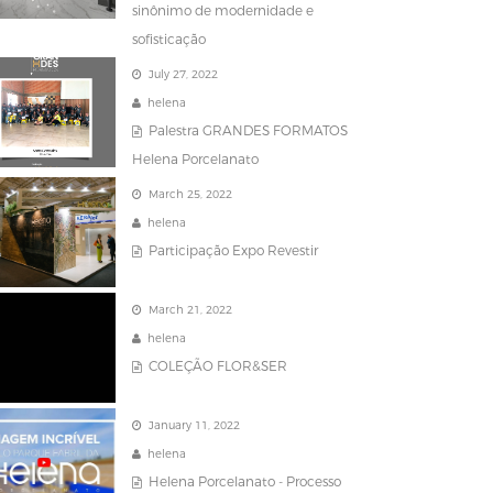
sinônimo de modernidade e
sofisticação
July 27, 2022
helena
Palestra GRANDES FORMATOS
Helena Porcelanato
March 25, 2022
helena
Participação Expo Revestir
March 21, 2022
helena
COLEÇÃO FLOR&SER
January 11, 2022
helena
Helena Porcelanato - Processo