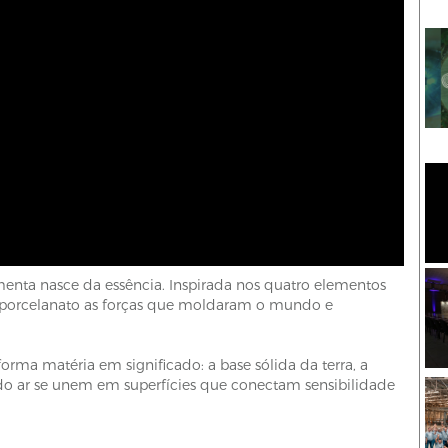
nta nasce da essência. Inspirada nos quatro elementos
em porcelanato as forças que moldaram o mundo e
rma matéria em significado: a base sólida da terra, a
 do ar se unem em superfícies que conectam sensibilidade
.