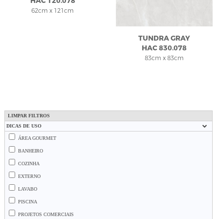
HAC 120.078
62cm x 121cm
TUNDRA GRAY
HAC 830.078
83cm x 83cm
LIMPAR FILTROS
DICAS DE USO
ÁREA GOURMET
BANHEIRO
COZINHA
EXTERNO
LAVABO
PISCINA
PROJETOS COMERCIAIS